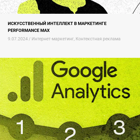
ИСКУССТВЕННЫЙ ИНТЕЛЛЕКТ В МАРКЕТИНГЕ
PERFORMANCE MAX
9.07.2024 /
Интернет-маркетинг
,
Контекстная реклама
Как подключить Google аналитику к сайту правильно: Пошаговое 