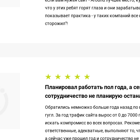
если вам нужен сайт - Around лучшее место, к
что у этих ребят горят глаза и они зарабаты
показывает практика - у таких компаний все 
сторожил"!
Планировал работать пол года, а с
сотрудничество не планирую остан
Обратились немножко больше года назад по 
гугл. За год трафик сайта вырос от 0 до 7000
искать компромисс во всех вопросах. Рекоме
ответственные, адекватные, выполняют то, ч
а сейчас уже прошел год и сотрудничество н