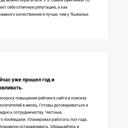
уда можно обратиться. P.S. Самое офигенное то,
вают себе отличную репутацию, а как
намного качественнее и лучше, чем у "бывалых
ейчас уже прошел год и
авливать.
вопросу повышения рейтинга сайта в поисках
 посетителей в месяц. Готовы договариваться и
ндую к сотрудничеству. Честные,
то пообещали. Планировал работать пол года,
е планирую останавливать. Обращайтесь и