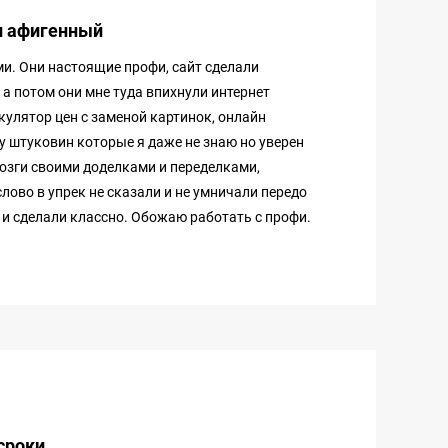
и афигенный
и. Они настоящие профи, сайт сделали
а потом они мне туда впихнули интернет
кулятор цен с заменой картинок, онлайн
у штуковин которые я даже не знаю но уверен
мозги своими доделками и переделками,
лово в упрек не сказали и не умничали передо
и и сделали классно. Обожаю работать с профи.
сроки