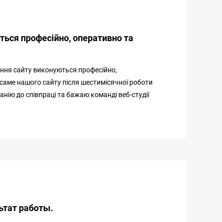
ться професійно, оперативно та
ання сайту виконуються професійно,
 саме нашого сайту після шестимісячної роботи
нію до співпраці та бажаю команді веб-студії
ьтат работы.