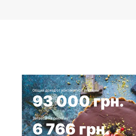
Запуск Adwords и Директ для онлайн кондитерской
Общий доход от контекстной рекламы
93 000 грн.
Затраты на рекламу
6 766 грн.