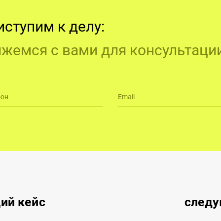
иступим к делу:
яжемся с вами для консультаци
фон
Email
щий
кейс
след