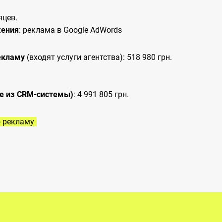
яцев.
жения
: реклама в Google AdWords
екламу
(входят услуги агентства): 518 980 грн.
е из CRM-системы)
: 4 991 805 грн.
ю рекламу