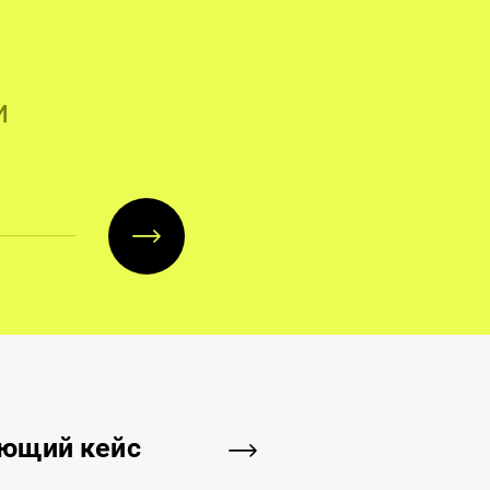
и
ующий
кейс