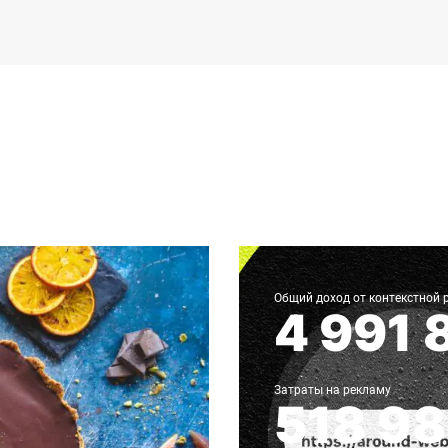
Запуск контекстной рекламы д
Общий доход от контекстной
4 991 
Затраты на рекламу
518 98