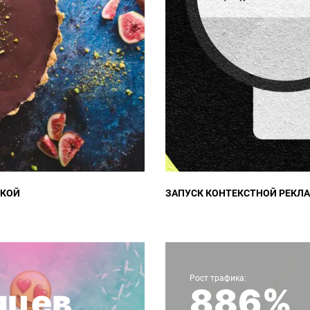
СКОЙ
ЗАПУСК КОНТЕКСТНОЙ РЕКЛ
Кейс продвижения доски авто
Рост трафика:
яцев
886%