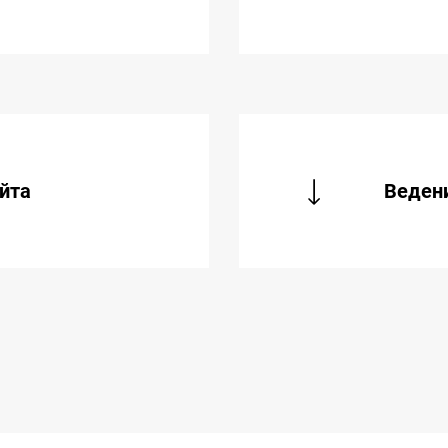
йта
Ведени