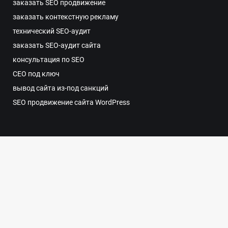
заказать SEO продвижение
заказать контекстную рекламу
технический SEO-аудит
заказать SEO-аудит сайта
консультация по SEO
СЕО под ключ
вывод сайта из-под санкций
SEO продвижение сайта WordPress
© 2026 Web studio «Around»
This site is protected by reCAPTCHA and the Google
Privacy Policy
and
Terms of Service
apply.